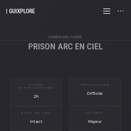
| GUIXPLORE
URBEX MILITAIRE
PRISON ARC EN CIEL
DURÉE
INFILTRATION
D'EXPLORATION
Difficile
2h
ETAT DU LIEU
INTÉRET
Intact
Majeur